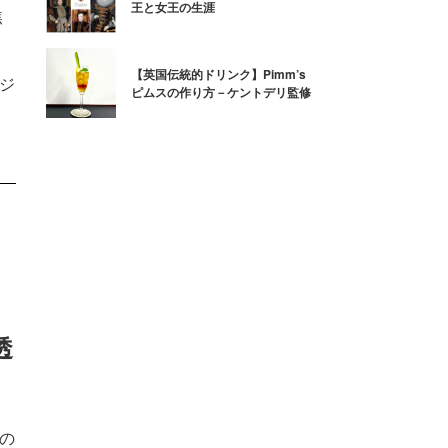
王と女王の生涯
焦
【英国伝統的ドリンク】Pimm’s
るジ
ピムスの作り方－ケントデリ監修
透
夏の