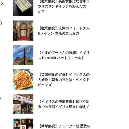
【徹底解説】英国貴族はなぜキュ
タ
ウリのサンドイッチを好んだの
か？
乃
乃
【徹底解説】人気のフォートナム
&メイソン 本店の楽しみ方
【くまのプーさんの故郷】イギリ
ス Hartfield ハートフィールド
【英国朝食の定番】イギリス人の
大好物！朝食の豆とは～ベイクド
ビーンズ
の
【イギリスの洗濯事情】旅行や出
張での長期イギリス滞在に備えて
、
【簡単解説】チューダー朝 歴代の