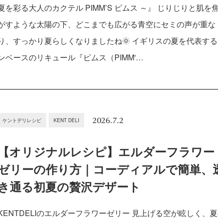
夏を彩る大人のカクテル PIMM’S ピムス ～』 じりじりと肌を
がすような太陽の下、どこまでも広がる青空にセミの声が重な
り、すっかり夏らしくなりましたね🌞 イギリスの夏を代表す
ンベースのリキュール『ピムス（PIMM'…
2026.7.2
ケントデリレシピ
KENT DELI
【オリジナルレシピ】エルダーフラワー
ゼリーの作り方｜コーディアルで簡単、
き通る初夏の贅沢デザート
KENTDELIのエルダーフラワーゼリー 見上げる空が眩しく、