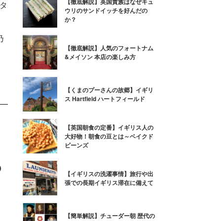
【徹底解説】英国貴族はなぜキュ
タ
ウリのサンドイッチを好んだの
か？
乃
乃
【徹底解説】人気のフォートナム
&メイソン 本店の楽しみ方
【くまのプーさんの故郷】イギリ
ス Hartfield ハートフィールド
【英国朝食の定番】イギリス人の
大好物！朝食の豆とは～ベイクド
ビーンズ
の
【イギリスの洗濯事情】旅行や出
張での長期イギリス滞在に備えて
、
【簡単解説】チューダー朝 歴代の