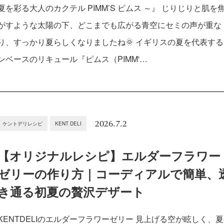
夏を彩る大人のカクテル PIMM’S ピムス ～』 じりじりと肌を
がすような太陽の下、どこまでも広がる青空にセミの声が重な
り、すっかり夏らしくなりましたね🌞 イギリスの夏を代表す
ンベースのリキュール『ピムス（PIMM'…
2026.7.2
ケントデリレシピ
KENT DELI
【オリジナルレシピ】エルダーフラワー
ゼリーの作り方｜コーディアルで簡単、
き通る初夏の贅沢デザート
KENTDELIのエルダーフラワーゼリー 見上げる空が眩しく、