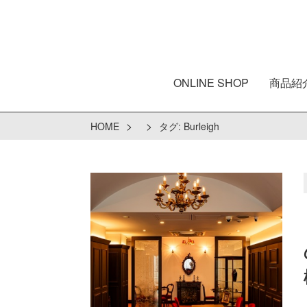
ONLINE SHOP
商品紹
>
>
HOME
タグ:
Burleigh