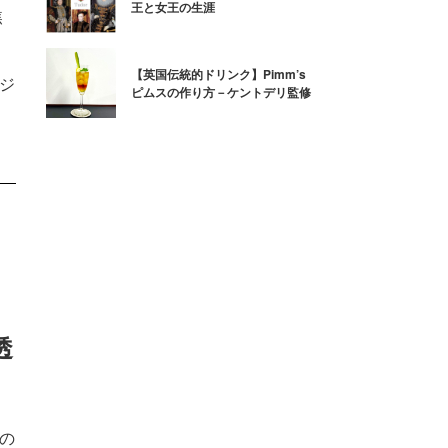
王と女王の生涯
焦
【英国伝統的ドリンク】Pimm’s
るジ
ピムスの作り方－ケントデリ監修
透
夏の