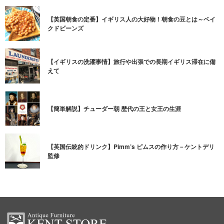
【英国朝食の定番】イギリス人の大好物！朝食の豆とは～ベイ
クドビーンズ
【イギリスの洗濯事情】旅行や出張での長期イギリス滞在に備
えて
【簡単解説】チューダー朝 歴代の王と女王の生涯
【英国伝統的ドリンク】Pimm’s ピムスの作り方－ケントデリ
監修