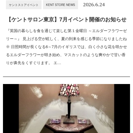
2026.6.24
ケントストアイベント
KENT STORE NEWS
【ケントサロン東京】7月イベント開催のお知らせ
『英国の暮らしを食を通じて楽しむ第１金曜日 ～エルダーフラワーゼ
リー～』 見上げる空が眩しく、夏の到来を感じる季節になりましたね
🌞 日照時間が長くなる6～7月のイギリスでは、白く小さな花を咲かせ
るエルダーフラワーが咲き始め、マスカットのような爽やかで甘い香
りが鼻先をくすぐります。 エ…