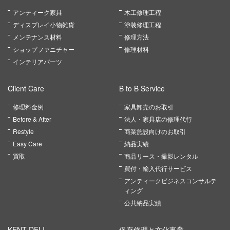
アンティーク家具
木工修理工程
ディスプレイ小物雑貨
塗装修理工程
メンテナンス材料
修理方法
ショップファニチャー
修理材料
インテリアパーツ
Client Care
B to B Service
修理料金例
家具卸売のお取引
Before & After
法人・家具店の修理代行
Restyle
商業施設向けのお取引
Easy Care
納品実績
買取
商品リース・撮影レンタル
買付・輸入代行サービス
アンティークビジネスコンサルテ
ィング
公共納品実績
KENT DELI
保存修理と文化事業