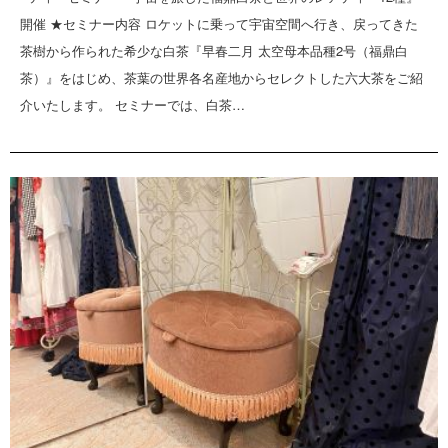
開催 ★セミナー内容 ロケットに乗って宇宙空間へ行き、戻ってきた
茶樹から作られた希少な白茶『早春二月 太空母本品種2号（福鼎白
茶）』をはじめ、茶葉の世界各名産地からセレクトした六大茶をご紹
介いたします。 セミナーでは、白茶…