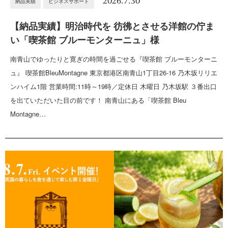
2026.7.30
納品実績
ビジネスサポート
【納品実績】明治時代を 彷彿とさせる洋館の佇ま
い「喫茶館 ブルーモンターニュ」様
南青山でゆったりと寛ぎの時間を過ごせる『喫茶館 ブルーモンターニ
ュ』 喫茶館BleuMontagne 東京都港区南青山1丁目26-16 乃木坂リリエ
ンハイム1階 営業時間:11時～19時／定休日 木曜日 乃木坂駅 ３番出口
を出ていただいた目の前です！ 南青山にある「喫茶館 Bleu
Montagne…