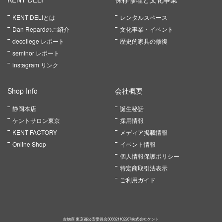
KENT DELIとは
レンタルスペース
Dan Repardのご紹介
文化事業・イベント
decollege レポート
歴史的家具の修復
seminor レポート
instagram リンク
Shop Info
会社概要
静岡本店
誕生秘話
ケントサロン東京
採用情報
KENT FACTORY
メディア掲載情報
Online Shop
イベント情報
個人情報保護ポリシー
特定商取引法表示
ご利用ガイド
古物商 東京都公安委員会303321102267株式会社ケント