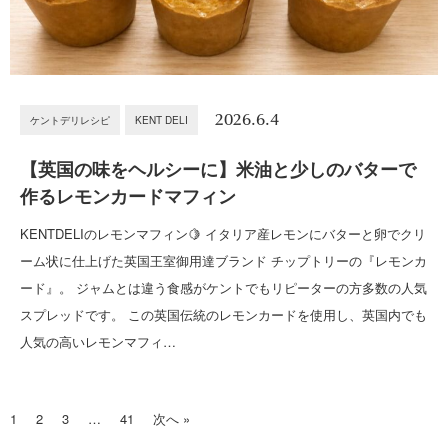
2026.6.4
ケントデリレシピ
KENT DELI
【英国の味をヘルシーに】米油と少しのバターで
作るレモンカードマフィン
KENTDELIのレモンマフィン🍋 イタリア産レモンにバターと卵でクリ
ーム状に仕上げた英国王室御用達ブランド チップトリーの『レモンカ
ード』。 ジャムとは違う食感がケントでもリピーターの方多数の人気
スプレッドです。 この英国伝統のレモンカードを使用し、英国内でも
人気の高いレモンマフィ…
1
2
3
…
41
次へ »