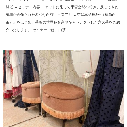
開催 ★セミナー内容 ロケットに乗って宇宙空間へ行き、戻ってきた
茶樹から作られた希少な白茶『早春二月 太空母本品種2号（福鼎白
茶）』をはじめ、茶葉の世界各名産地からセレクトした六大茶をご紹
介いたします。 セミナーでは、白茶…