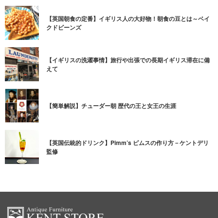
【英国朝食の定番】イギリス人の大好物！朝食の豆とは～ベイ
クドビーンズ
【イギリスの洗濯事情】旅行や出張での長期イギリス滞在に備
えて
【簡単解説】チューダー朝 歴代の王と女王の生涯
【英国伝統的ドリンク】Pimm’s ピムスの作り方－ケントデリ
監修