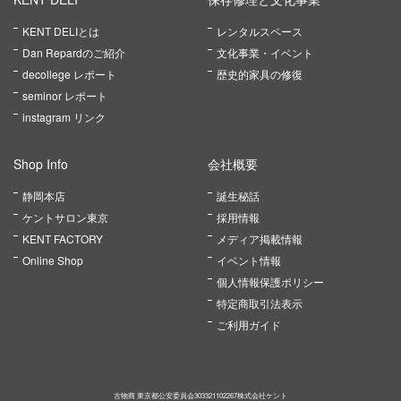
KENT DELIとは
レンタルスペース
Dan Repardのご紹介
文化事業・イベント
decollege レポート
歴史的家具の修復
seminor レポート
instagram リンク
Shop Info
会社概要
静岡本店
誕生秘話
ケントサロン東京
採用情報
KENT FACTORY
メディア掲載情報
Online Shop
イベント情報
個人情報保護ポリシー
特定商取引法表示
ご利用ガイド
古物商 東京都公安委員会303321102267株式会社ケント