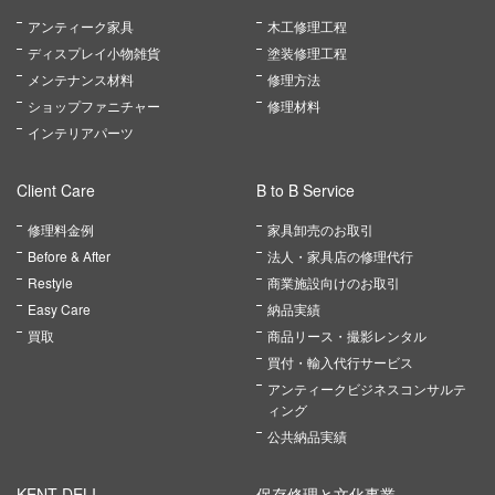
アンティーク家具
木工修理工程
ディスプレイ小物雑貨
塗装修理工程
メンテナンス材料
修理方法
ショップファニチャー
修理材料
インテリアパーツ
Client Care
B to B Service
修理料金例
家具卸売のお取引
Before & After
法人・家具店の修理代行
Restyle
商業施設向けのお取引
Easy Care
納品実績
買取
商品リース・撮影レンタル
買付・輸入代行サービス
アンティークビジネスコンサルテ
ィング
公共納品実績
KENT DELI
保存修理と文化事業