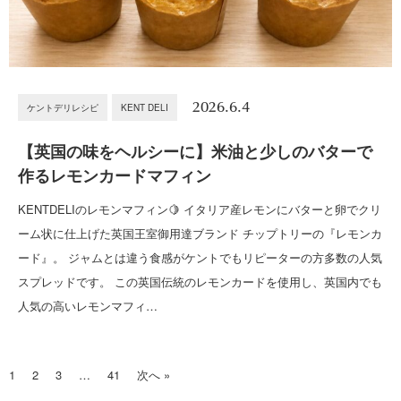
2026.6.4
ケントデリレシピ
KENT DELI
【英国の味をヘルシーに】米油と少しのバターで
作るレモンカードマフィン
KENTDELIのレモンマフィン🍋 イタリア産レモンにバターと卵でクリ
ーム状に仕上げた英国王室御用達ブランド チップトリーの『レモンカ
ード』。 ジャムとは違う食感がケントでもリピーターの方多数の人気
スプレッドです。 この英国伝統のレモンカードを使用し、英国内でも
人気の高いレモンマフィ…
1
2
3
…
41
次へ »