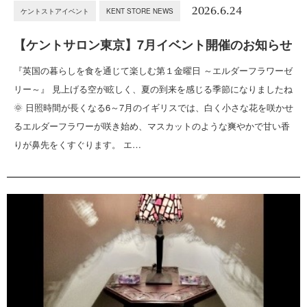
2026.6.24
ケントストアイベント
KENT STORE NEWS
【ケントサロン東京】7月イベント開催のお知らせ
『英国の暮らしを食を通じて楽しむ第１金曜日 ～エルダーフラワーゼ
リー～』 見上げる空が眩しく、夏の到来を感じる季節になりましたね
🌞 日照時間が長くなる6～7月のイギリスでは、白く小さな花を咲かせ
るエルダーフラワーが咲き始め、マスカットのような爽やかで甘い香
りが鼻先をくすぐります。 エ…