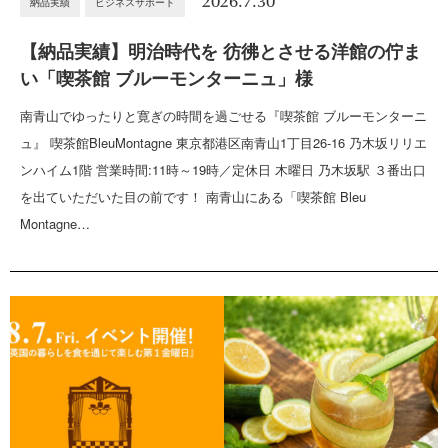
2026.7.30
納品実績
ビジネスサポート
【納品実績】明治時代を 彷彿とさせる洋館の佇ま
い「喫茶館 ブルーモンターニュ」様
南青山でゆったりと寛ぎの時間を過ごせる『喫茶館 ブルーモンターニ
ュ』 喫茶館BleuMontagne 東京都港区南青山1丁目26-16 乃木坂リリエ
ンハイム1階 営業時間:11時～19時／定休日 木曜日 乃木坂駅 ３番出口
を出ていただいた目の前です！ 南青山にある「喫茶館 Bleu
Montagne…