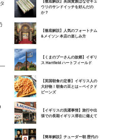
【徹底解説】英国貴族はなぜキュ
タ
ウリのサンドイッチを好んだの
か？
乃
乃
【徹底解説】人気のフォートナム
&メイソン 本店の楽しみ方
【くまのプーさんの故郷】イギリ
ス Hartfield ハートフィールド
【英国朝食の定番】イギリス人の
大好物！朝食の豆とは～ベイクド
ビーンズ
の
【イギリスの洗濯事情】旅行や出
張での長期イギリス滞在に備えて
、
【簡単解説】チューダー朝 歴代の