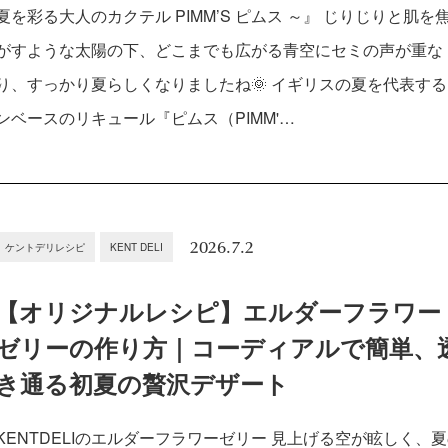
夏を彩る大人のカクテル PIMM’S ピムス ～』 じりじりと肌を
がすような太陽の下、どこまでも広がる青空にセミの声が重な
り、すっかり夏らしくなりましたね🌞 イギリスの夏を代表す
ンベースのリキュール『ピムス（PIMM'…
2026.7.2
ケントデリレシピ
KENT DELI
【オリジナルレシピ】エルダーフラワー
ゼリーの作り方｜コーディアルで簡単、
き通る初夏の贅沢デザート
KENTDELIのエルダーフラワーゼリー 見上げる空が眩しく、