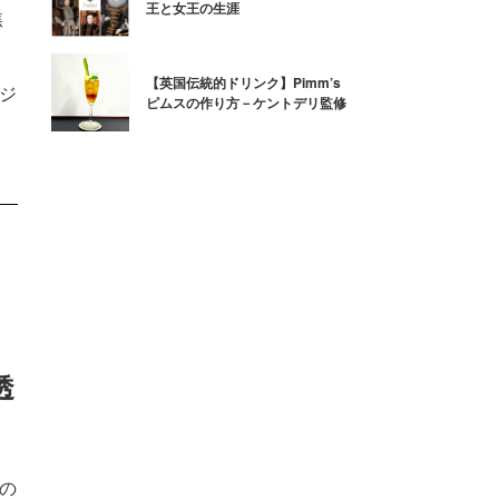
王と女王の生涯
焦
【英国伝統的ドリンク】Pimm’s
るジ
ピムスの作り方－ケントデリ監修
透
夏の