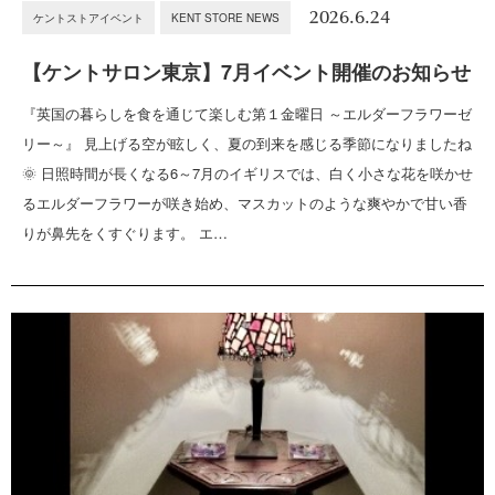
2026.6.24
ケントストアイベント
KENT STORE NEWS
【ケントサロン東京】7月イベント開催のお知らせ
『英国の暮らしを食を通じて楽しむ第１金曜日 ～エルダーフラワーゼ
リー～』 見上げる空が眩しく、夏の到来を感じる季節になりましたね
🌞 日照時間が長くなる6～7月のイギリスでは、白く小さな花を咲かせ
るエルダーフラワーが咲き始め、マスカットのような爽やかで甘い香
りが鼻先をくすぐります。 エ…