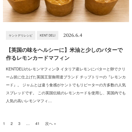
2026.6.4
ケントデリレシピ
KENT DELI
【英国の味をヘルシーに】米油と少しのバターで
作るレモンカードマフィン
KENTDELIのレモンマフィン🍋 イタリア産レモンにバターと卵でクリ
ーム状に仕上げた英国王室御用達ブランド チップトリーの『レモンカ
ード』。 ジャムとは違う食感がケントでもリピーターの方多数の人気
スプレッドです。 この英国伝統のレモンカードを使用し、英国内でも
人気の高いレモンマフィ…
1
2
3
…
41
次へ »