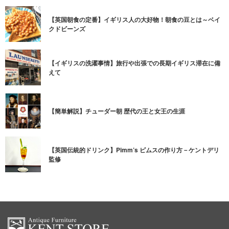
【英国朝食の定番】イギリス人の大好物！朝食の豆とは～ベイ
クドビーンズ
【イギリスの洗濯事情】旅行や出張での長期イギリス滞在に備
えて
【簡単解説】チューダー朝 歴代の王と女王の生涯
【英国伝統的ドリンク】Pimm’s ピムスの作り方－ケントデリ
監修