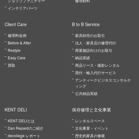
ショップファニチャー
修理材料
インテリアパーツ
Client Care
B to B Service
修理料金例
家具卸売のお取引
Before & After
法人・家具店の修理代行
Restyle
商業施設向けのお取引
Easy Care
納品実績
買取
商品リース・撮影レンタル
買付・輸入代行サービス
アンティークビジネスコンサルテ
ィング
公共納品実績
KENT DELI
保存修理と文化事業
KENT DELIとは
レンタルスペース
Dan Repardのご紹介
文化事業・イベント
decollege レポート
歴史的家具の修復