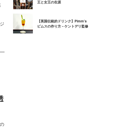
王と女王の生涯
焦
【英国伝統的ドリンク】Pimm’s
るジ
ピムスの作り方－ケントデリ監修
透
夏の