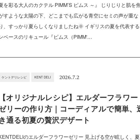
夏を彩る大人のカクテル PIMM’S ピムス ～』 じりじりと肌を
がすような太陽の下、どこまでも広がる青空にセミの声が重な
り、すっかり夏らしくなりましたね🌞 イギリスの夏を代表す
ンベースのリキュール『ピムス（PIMM'…
2026.7.2
ケントデリレシピ
KENT DELI
【オリジナルレシピ】エルダーフラワー
ゼリーの作り方｜コーディアルで簡単、
き通る初夏の贅沢デザート
KENTDELIのエルダーフラワーゼリー 見上げる空が眩しく、