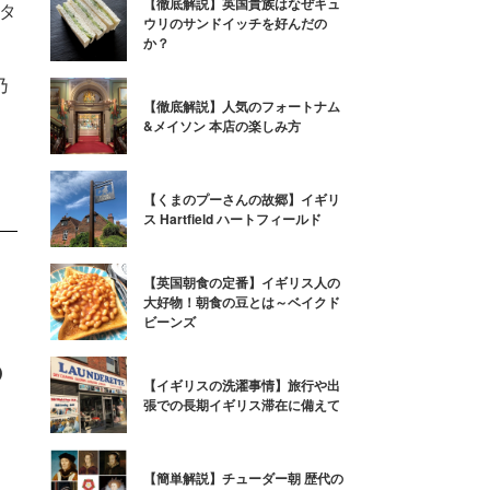
【徹底解説】英国貴族はなぜキュ
タ
ウリのサンドイッチを好んだの
か？
乃
乃
【徹底解説】人気のフォートナム
&メイソン 本店の楽しみ方
【くまのプーさんの故郷】イギリ
ス Hartfield ハートフィールド
【英国朝食の定番】イギリス人の
大好物！朝食の豆とは～ベイクド
ビーンズ
の
【イギリスの洗濯事情】旅行や出
張での長期イギリス滞在に備えて
、
【簡単解説】チューダー朝 歴代の