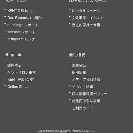
KENT DELIとは
レンタルスペース
Dan Repardのご紹介
文化事業・イベント
decollege レポート
歴史的家具の修復
seminor レポート
instagram リンク
Shop Info
会社概要
静岡本店
誕生秘話
ケントサロン東京
採用情報
KENT FACTORY
メディア掲載情報
Online Shop
イベント情報
個人情報保護ポリシー
特定商取引法表示
ご利用ガイド
古物商 東京都公安委員会303321102267株式会社ケント