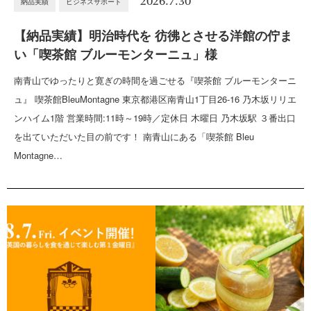
2026.7.30
納品実績
ビジネスサポート
【納品実績】明治時代を 彷彿とさせる洋館の佇ま
い「喫茶館 ブルーモンターニュ」様
南青山でゆったりと寛ぎの時間を過ごせる『喫茶館 ブルーモンターニ
ュ』 喫茶館BleuMontagne 東京都港区南青山1丁目26-16 乃木坂リリエ
ンハイム1階 営業時間:11時～19時／定休日 木曜日 乃木坂駅 ３番出口
を出ていただいた目の前です！ 南青山にある「喫茶館 Bleu
Montagne…