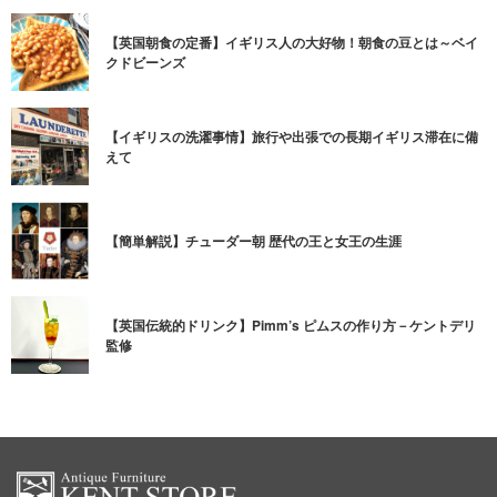
【英国朝食の定番】イギリス人の大好物！朝食の豆とは～ベイ
クドビーンズ
【イギリスの洗濯事情】旅行や出張での長期イギリス滞在に備
えて
【簡単解説】チューダー朝 歴代の王と女王の生涯
【英国伝統的ドリンク】Pimm’s ピムスの作り方－ケントデリ
監修