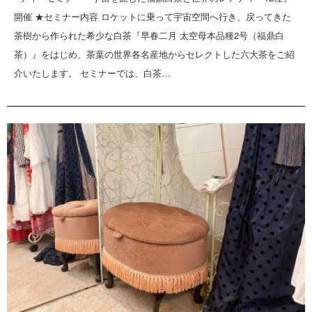
開催 ★セミナー内容 ロケットに乗って宇宙空間へ行き、戻ってきた
茶樹から作られた希少な白茶『早春二月 太空母本品種2号（福鼎白
茶）』をはじめ、茶葉の世界各名産地からセレクトした六大茶をご紹
介いたします。 セミナーでは、白茶…