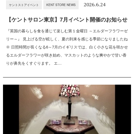
2026.6.24
ケントストアイベント
KENT STORE NEWS
【ケントサロン東京】7月イベント開催のお知らせ
『英国の暮らしを食を通じて楽しむ第１金曜日 ～エルダーフラワーゼ
リー～』 見上げる空が眩しく、夏の到来を感じる季節になりましたね
🌞 日照時間が長くなる6～7月のイギリスでは、白く小さな花を咲かせ
るエルダーフラワーが咲き始め、マスカットのような爽やかで甘い香
りが鼻先をくすぐります。 エ…