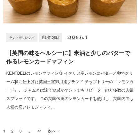
2026.6.4
ケントデリレシピ
KENT DELI
【英国の味をヘルシーに】米油と少しのバターで
作るレモンカードマフィン
KENTDELIのレモンマフィン🍋 イタリア産レモンにバターと卵でクリ
ーム状に仕上げた英国王室御用達ブランド チップトリーの『レモンカ
ード』。 ジャムとは違う食感がケントでもリピーターの方多数の人気
スプレッドです。 この英国伝統のレモンカードを使用し、英国内でも
人気の高いレモンマフィ…
1
2
3
…
41
次へ »