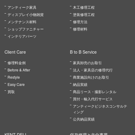
アンティーク家具
木工修理工程
ディスプレイ小物雑貨
塗装修理工程
メンテナンス材料
修理方法
ショップファニチャー
修理材料
インテリアパーツ
Client Care
B to B Service
修理料金例
家具卸売のお取引
Before & After
法人・家具店の修理代行
Restyle
商業施設向けのお取引
Easy Care
納品実績
買取
商品リース・撮影レンタル
買付・輸入代行サービス
アンティークビジネスコンサルテ
ィング
公共納品実績
KENT DELI
保存修理と文化事業