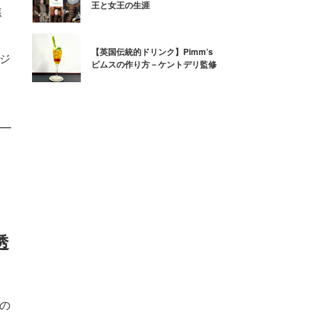
王と女王の生涯
焦
【英国伝統的ドリンク】Pimm’s
るジ
ピムスの作り方－ケントデリ監修
透
夏の