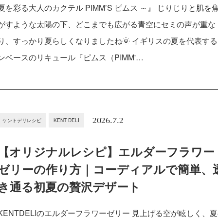
夏を彩る大人のカクテル PIMM’S ピムス ～』 じりじりと肌を
がすような太陽の下、どこまでも広がる青空にセミの声が重な
り、すっかり夏らしくなりましたね🌞 イギリスの夏を代表す
ンベースのリキュール『ピムス（PIMM'…
2026.7.2
ケントデリレシピ
KENT DELI
【オリジナルレシピ】エルダーフラワー
ゼリーの作り方｜コーディアルで簡単、
き通る初夏の贅沢デザート
KENTDELIのエルダーフラワーゼリー 見上げる空が眩しく、