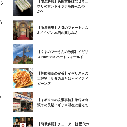
【徹底解説】英国貴族はなぜキュ
タ
ウリのサンドイッチを好んだの
か？
乃
乃
【徹底解説】人気のフォートナム
&メイソン 本店の楽しみ方
【くまのプーさんの故郷】イギリ
ス Hartfield ハートフィールド
【英国朝食の定番】イギリス人の
大好物！朝食の豆とは～ベイクド
ビーンズ
の
【イギリスの洗濯事情】旅行や出
張での長期イギリス滞在に備えて
、
【簡単解説】チューダー朝 歴代の