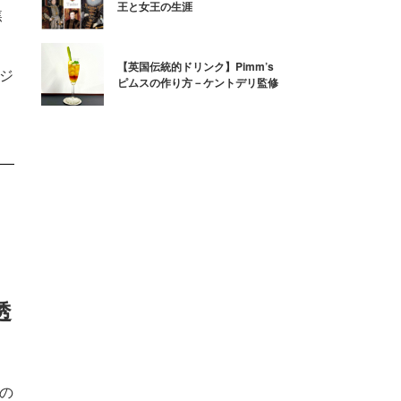
王と女王の生涯
焦
【英国伝統的ドリンク】Pimm’s
るジ
ピムスの作り方－ケントデリ監修
透
夏の