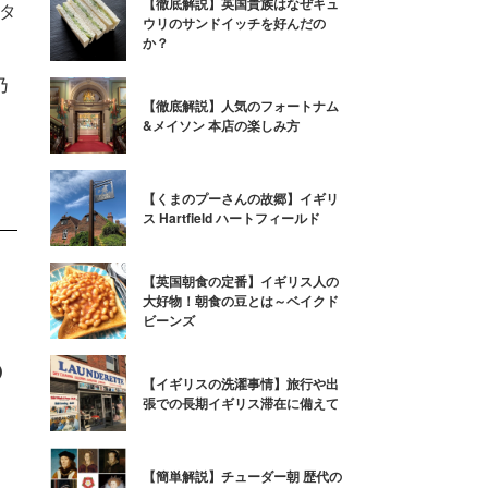
【徹底解説】英国貴族はなぜキュ
タ
ウリのサンドイッチを好んだの
か？
乃
乃
【徹底解説】人気のフォートナム
&メイソン 本店の楽しみ方
【くまのプーさんの故郷】イギリ
ス Hartfield ハートフィールド
【英国朝食の定番】イギリス人の
大好物！朝食の豆とは～ベイクド
ビーンズ
の
【イギリスの洗濯事情】旅行や出
張での長期イギリス滞在に備えて
、
【簡単解説】チューダー朝 歴代の