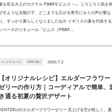
夏を彩る大人のカクテル PIMM’S ピムス ～』 じりじりと肌を
がすような太陽の下、どこまでも広がる青空にセミの声が重な
り、すっかり夏らしくなりましたね🌞 イギリスの夏を代表す
ンベースのリキュール『ピムス（PIMM'…
2026.7.2
ケントデリレシピ
KENT DELI
【オリジナルレシピ】エルダーフラワー
ゼリーの作り方｜コーディアルで簡単、
き通る初夏の贅沢デザート
KENTDELIのエルダーフラワーゼリー 見上げる空が眩しく、