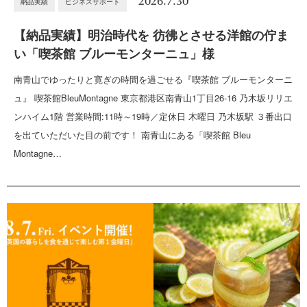
2026.7.30
納品実績
ビジネスサポート
【納品実績】明治時代を 彷彿とさせる洋館の佇ま
い「喫茶館 ブルーモンターニュ」様
南青山でゆったりと寛ぎの時間を過ごせる『喫茶館 ブルーモンターニ
ュ』 喫茶館BleuMontagne 東京都港区南青山1丁目26-16 乃木坂リリエ
ンハイム1階 営業時間:11時～19時／定休日 木曜日 乃木坂駅 ３番出口
を出ていただいた目の前です！ 南青山にある「喫茶館 Bleu
Montagne…