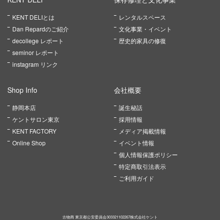
KENT DELIとは
レンタルスペース
Dan Repardのご紹介
文化事業・イベント
decollege レポート
歴史的家具の修復
seminor レポート
instagram リンク
Shop Info
会社概要
静岡本店
誕生秘話
ケントサロン東京
採用情報
KENT FACTORY
メディア掲載情報
Online Shop
イベント情報
個人情報保護ポリシー
特定商取引法表示
ご利用ガイド
古物商 東京都公安委員会303321102267株式会社ケント