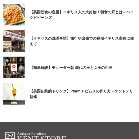
【英国朝食の定番】イギリス人の大好物！朝食の豆とは～ベイ
クドビーンズ
【イギリスの洗濯事情】旅行や出張での長期イギリス滞在に備
えて
【簡単解説】チューダー朝 歴代の王と女王の生涯
【英国伝統的ドリンク】Pimm’s ピムスの作り方－ケントデリ
監修