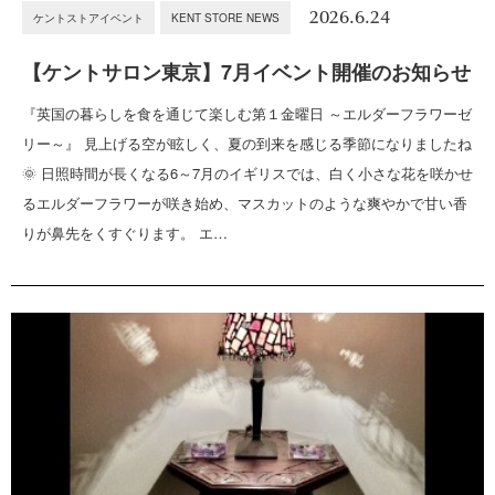
2026.6.24
ケントストアイベント
KENT STORE NEWS
【ケントサロン東京】7月イベント開催のお知らせ
『英国の暮らしを食を通じて楽しむ第１金曜日 ～エルダーフラワーゼ
リー～』 見上げる空が眩しく、夏の到来を感じる季節になりましたね
🌞 日照時間が長くなる6～7月のイギリスでは、白く小さな花を咲かせ
るエルダーフラワーが咲き始め、マスカットのような爽やかで甘い香
りが鼻先をくすぐります。 エ…