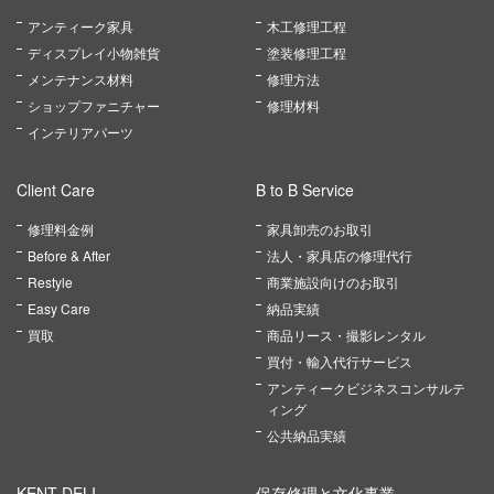
アンティーク家具
木工修理工程
ディスプレイ小物雑貨
塗装修理工程
メンテナンス材料
修理方法
ショップファニチャー
修理材料
インテリアパーツ
Client Care
B to B Service
修理料金例
家具卸売のお取引
Before & After
法人・家具店の修理代行
Restyle
商業施設向けのお取引
Easy Care
納品実績
買取
商品リース・撮影レンタル
買付・輸入代行サービス
アンティークビジネスコンサルテ
ィング
公共納品実績
KENT DELI
保存修理と文化事業