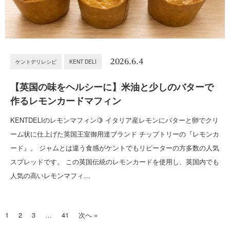
2026.6.4
ケントデリレシピ
KENT DELI
【英国の味をヘルシーに】米油と少しのバターで
作るレモンカードマフィン
KENTDELIのレモンマフィン🍋 イタリア産レモンにバターと卵でクリ
ーム状に仕上げた英国王室御用達ブランド チップトリーの『レモンカ
ード』。 ジャムとは違う食感がケントでもリピーターの方多数の人気
スプレッドです。 この英国伝統のレモンカードを使用し、英国内でも
人気の高いレモンマフィ…
1
2
3
…
41
次へ »