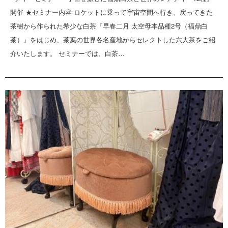
開催 ★セミナー内容 ロケットに乗って宇宙空間へ行き、戻ってきた
茶樹から作られた希少な白茶『早春二月 太空母本品種2号（福鼎白
茶）』をはじめ、茶葉の世界各名産地からセレクトした六大茶をご紹
介いたします。 セミナーでは、白茶…