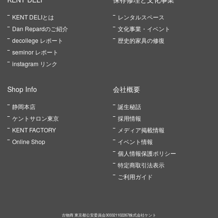
KENT DELIとは
レンタルスペース
Dan Repardのご紹介
文化事業・イベント
decollege レポート
歴史的家具の修復
seminor レポート
instagram リンク
Shop Info
会社概要
静岡本店
誕生秘話
ケントサロン東京
採用情報
KENT FACTORY
メディア掲載情報
Online Shop
イベント情報
個人情報保護ポリシー
特定商取引法表示
ご利用ガイド
古物商 東京都公安委員会303321102267株式会社ケント