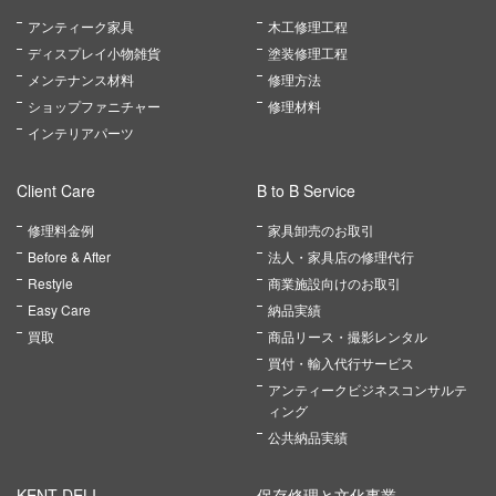
アンティーク家具
木工修理工程
ディスプレイ小物雑貨
塗装修理工程
メンテナンス材料
修理方法
ショップファニチャー
修理材料
インテリアパーツ
Client Care
B to B Service
修理料金例
家具卸売のお取引
Before & After
法人・家具店の修理代行
Restyle
商業施設向けのお取引
Easy Care
納品実績
買取
商品リース・撮影レンタル
買付・輸入代行サービス
アンティークビジネスコンサルテ
ィング
公共納品実績
KENT DELI
保存修理と文化事業