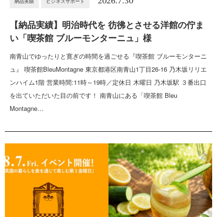
2026.7.30
納品実績
ビジネスサポート
【納品実績】明治時代を 彷彿とさせる洋館の佇ま
い「喫茶館 ブルーモンターニュ」様
南青山でゆったりと寛ぎの時間を過ごせる『喫茶館 ブルーモンターニ
ュ』 喫茶館BleuMontagne 東京都港区南青山1丁目26-16 乃木坂リリエ
ンハイム1階 営業時間:11時～19時／定休日 木曜日 乃木坂駅 ３番出口
を出ていただいた目の前です！ 南青山にある「喫茶館 Bleu
Montagne…