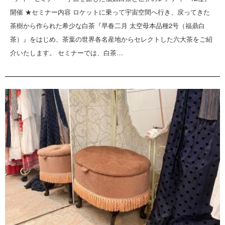
開催 ★セミナー内容 ロケットに乗って宇宙空間へ行き、戻ってきた
茶樹から作られた希少な白茶『早春二月 太空母本品種2号（福鼎白
茶）』をはじめ、茶葉の世界各名産地からセレクトした六大茶をご紹
介いたします。 セミナーでは、白茶…