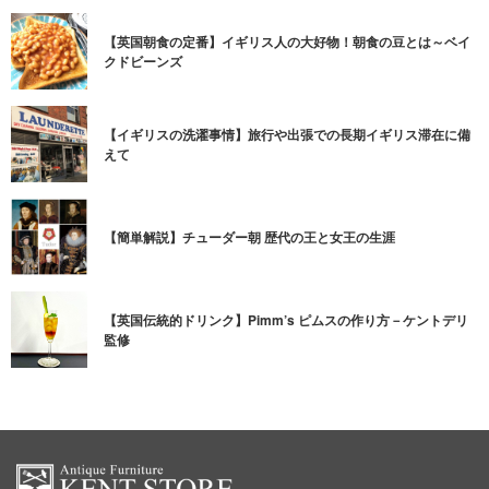
【英国朝食の定番】イギリス人の大好物！朝食の豆とは～ベイ
クドビーンズ
【イギリスの洗濯事情】旅行や出張での長期イギリス滞在に備
えて
【簡単解説】チューダー朝 歴代の王と女王の生涯
【英国伝統的ドリンク】Pimm’s ピムスの作り方－ケントデリ
監修