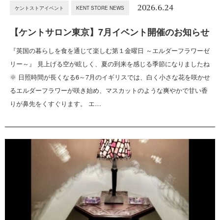
2026.6.24
ケントストアイベント
KENT STORE NEWS
【ケントサロン東京】7月イベント開催のお知らせ
『英国の暮らしを食を通じて楽しむ第１金曜日 ～エルダーフラワーゼ
リー～』 見上げる空が眩しく、夏の到来を感じる季節になりましたね
🌞 日照時間が長くなる6～7月のイギリスでは、白く小さな花を咲かせ
るエルダーフラワーが咲き始め、マスカットのような爽やかで甘い香
りが鼻先をくすぐります。 エ…