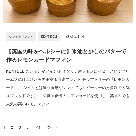
2026.6.4
ケントデリレシピ
KENT DELI
【英国の味をヘルシーに】米油と少しのバターで
作るレモンカードマフィン
KENTDELIのレモンマフィン🍋 イタリア産レモンにバターと卵でクリ
ーム状に仕上げた英国王室御用達ブランド チップトリーの『レモンカ
ード』。 ジャムとは違う食感がケントでもリピーターの方多数の人気
スプレッドです。 この英国伝統のレモンカードを使用し、英国内でも
人気の高いレモンマフィ…
1
2
3
…
41
次へ »