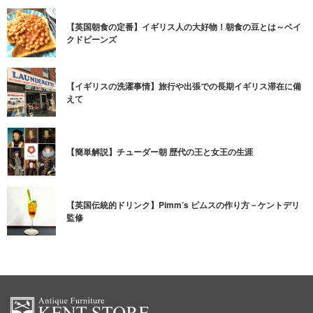
【英国朝食の定番】イギリス人の大好物！朝食の豆とは～ベイ
クドビーンズ
【イギリスの洗濯事情】旅行や出張での長期イギリス滞在に備
えて
【簡単解説】チューダー朝 歴代の王と女王の生涯
【英国伝統的ドリンク】Pimm’s ピムスの作り方－ケントデリ
監修