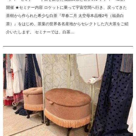
開催 ★セミナー内容 ロケットに乗って宇宙空間へ行き、戻ってきた
茶樹から作られた希少な白茶『早春二月 太空母本品種2号（福鼎白
茶）』をはじめ、茶葉の世界各名産地からセレクトした六大茶をご紹
介いたします。 セミナーでは、白茶…