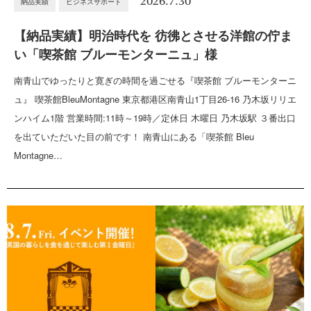
2026.7.30
納品実績
ビジネスサポート
【納品実績】明治時代を 彷彿とさせる洋館の佇ま
い「喫茶館 ブルーモンターニュ」様
南青山でゆったりと寛ぎの時間を過ごせる『喫茶館 ブルーモンターニ
ュ』 喫茶館BleuMontagne 東京都港区南青山1丁目26-16 乃木坂リリエ
ンハイム1階 営業時間:11時～19時／定休日 木曜日 乃木坂駅 ３番出口
を出ていただいた目の前です！ 南青山にある「喫茶館 Bleu
Montagne…