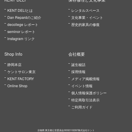
KENT DELIとは
レンタルスペース
Dan Repardのご紹介
文化事業・イベント
decollege レポート
歴史的家具の修復
seminor レポート
instagram リンク
Shop Info
会社概要
静岡本店
誕生秘話
ケントサロン東京
採用情報
KENT FACTORY
メディア掲載情報
Online Shop
イベント情報
個人情報保護ポリシー
特定商取引法表示
ご利用ガイド
古物商 東京都公安委員会303321102267株式会社ケント