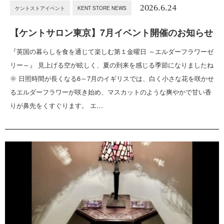
2026.6.24
ケントストアイベント
KENT STORE NEWS
【ケントサロン東京】7月イベント開催のお知らせ
『英国の暮らしを食を通じて楽しむ第１金曜日 ～エルダーフラワーゼ
リー～』 見上げる空が眩しく、夏の到来を感じる季節になりましたね
🌞 日照時間が長くなる6～7月のイギリスでは、白く小さな花を咲かせ
るエルダーフラワーが咲き始め、マスカットのような爽やかで甘い香
りが鼻先をくすぐります。 エ…