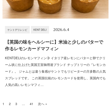
2026.6.4
ケントデリレシピ
KENT DELI
【英国の味をヘルシーに】米油と少しのバターで
作るレモンカードマフィン
KENTDELIのレモンマフィン🍋 イタリア産レモンにバターと卵でクリ
ーム状に仕上げた英国王室御用達ブランド チップトリーの『レモンカ
ード』。 ジャムとは違う食感がケントでもリピーターの方多数の人気
スプレッドです。 この英国伝統のレモンカードを使用し、英国内でも
人気の高いレモンマフィ…
1
2
3
…
41
次へ »