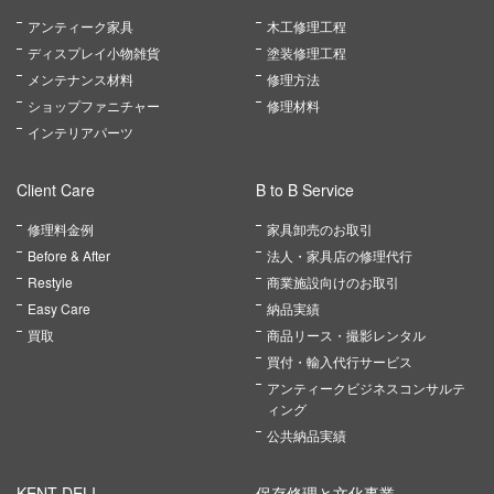
アンティーク家具
木工修理工程
ディスプレイ小物雑貨
塗装修理工程
メンテナンス材料
修理方法
ショップファニチャー
修理材料
インテリアパーツ
Client Care
B to B Service
修理料金例
家具卸売のお取引
Before & After
法人・家具店の修理代行
Restyle
商業施設向けのお取引
Easy Care
納品実績
買取
商品リース・撮影レンタル
買付・輸入代行サービス
アンティークビジネスコンサルテ
ィング
公共納品実績
KENT DELI
保存修理と文化事業