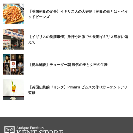
【英国朝食の定番】イギリス人の大好物！朝食の豆とは～ベイ
クドビーンズ
【イギリスの洗濯事情】旅行や出張での長期イギリス滞在に備
えて
【簡単解説】チューダー朝 歴代の王と女王の生涯
【英国伝統的ドリンク】Pimm’s ピムスの作り方－ケントデリ
監修