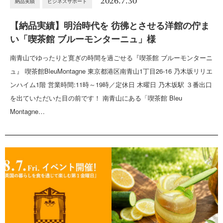
2026.7.30
納品実績
ビジネスサポート
【納品実績】明治時代を 彷彿とさせる洋館の佇ま
い「喫茶館 ブルーモンターニュ」様
南青山でゆったりと寛ぎの時間を過ごせる『喫茶館 ブルーモンターニ
ュ』 喫茶館BleuMontagne 東京都港区南青山1丁目26-16 乃木坂リリエ
ンハイム1階 営業時間:11時～19時／定休日 木曜日 乃木坂駅 ３番出口
を出ていただいた目の前です！ 南青山にある「喫茶館 Bleu
Montagne…