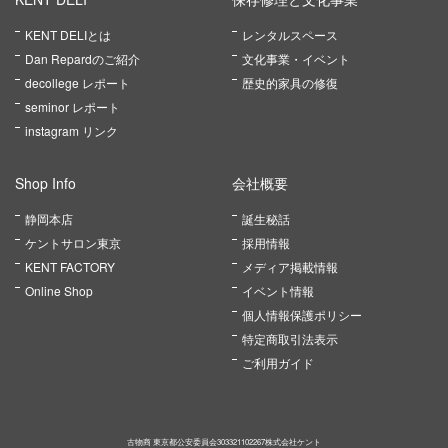
KENT DELIとは
レンタルスペース
Dan Repardのご紹介
文化事業・イベント
decollege レポート
歴史的家具の修復
seminor レポート
instagram リンク
Shop Info
会社概要
静岡本店
誕生秘話
ケントサロン東京
採用情報
KENT FACTORY
メディア掲載情報
Online Shop
イベント情報
個人情報保護ポリシー
特定商取引法表示
ご利用ガイド
古物商 東京都公安委員会303321102267株式会社ケント