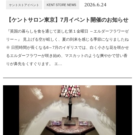
2026.6.24
ケントストアイベント
KENT STORE NEWS
【ケントサロン東京】7月イベント開催のお知らせ
『英国の暮らしを食を通じて楽しむ第１金曜日 ～エルダーフラワーゼ
リー～』 見上げる空が眩しく、夏の到来を感じる季節になりましたね
🌞 日照時間が長くなる6～7月のイギリスでは、白く小さな花を咲かせ
るエルダーフラワーが咲き始め、マスカットのような爽やかで甘い香
りが鼻先をくすぐります。 エ…