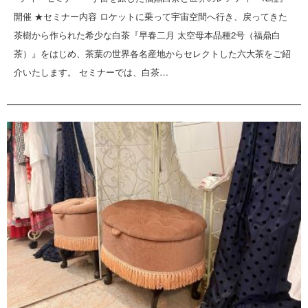
開催 ★セミナー内容 ロケットに乗って宇宙空間へ行き、戻ってきた
茶樹から作られた希少な白茶『早春二月 太空母本品種2号（福鼎白
茶）』をはじめ、茶葉の世界各名産地からセレクトした六大茶をご紹
介いたします。 セミナーでは、白茶…