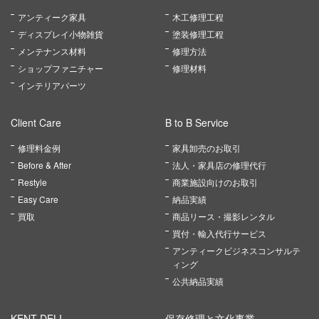
アンティーク家具
木工修理工程
ディスプレイ小物雑貨
塗装修理工程
メンテナンス材料
修理方法
ショップファニチャー
修理材料
インテリアパーツ
Client Care
B to B Service
修理料金例
家具卸売のお取引
Before & After
法人・家具店の修理代行
Restyle
商業施設向けのお取引
Easy Care
納品実績
買取
商品リース・撮影レンタル
買付・輸入代行サービス
アンティークビジネスコンサルテ
ィング
公共納品実績
KENT DELI
保存修理と文化事業