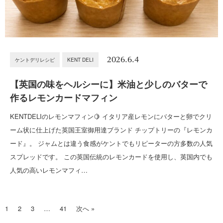
2026.6.4
ケントデリレシピ
KENT DELI
【英国の味をヘルシーに】米油と少しのバターで
作るレモンカードマフィン
KENTDELIのレモンマフィン🍋 イタリア産レモンにバターと卵でクリ
ーム状に仕上げた英国王室御用達ブランド チップトリーの『レモンカ
ード』。 ジャムとは違う食感がケントでもリピーターの方多数の人気
スプレッドです。 この英国伝統のレモンカードを使用し、英国内でも
人気の高いレモンマフィ…
1
2
3
…
41
次へ »