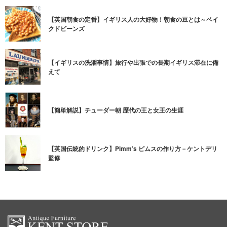
【英国朝食の定番】イギリス人の大好物！朝食の豆とは～ベイ
クドビーンズ
【イギリスの洗濯事情】旅行や出張での長期イギリス滞在に備
えて
【簡単解説】チューダー朝 歴代の王と女王の生涯
【英国伝統的ドリンク】Pimm’s ピムスの作り方－ケントデリ
監修