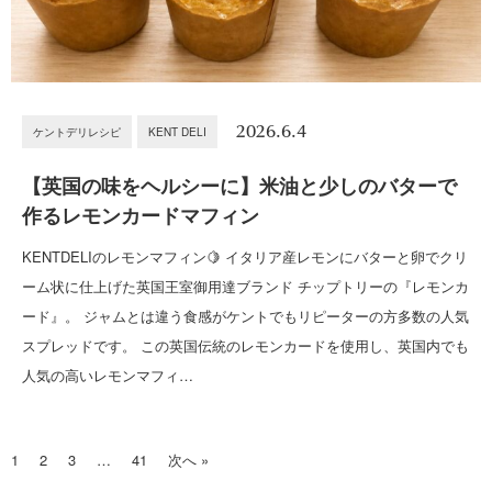
2026.6.4
ケントデリレシピ
KENT DELI
【英国の味をヘルシーに】米油と少しのバターで
作るレモンカードマフィン
KENTDELIのレモンマフィン🍋 イタリア産レモンにバターと卵でクリ
ーム状に仕上げた英国王室御用達ブランド チップトリーの『レモンカ
ード』。 ジャムとは違う食感がケントでもリピーターの方多数の人気
スプレッドです。 この英国伝統のレモンカードを使用し、英国内でも
人気の高いレモンマフィ…
1
2
3
…
41
次へ »