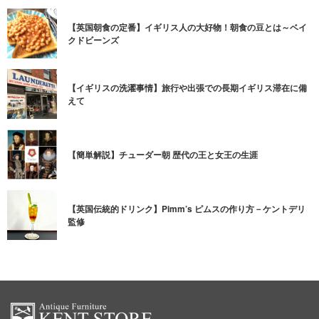
【英国朝食の定番】イギリス人の大好物！朝食の豆とは～ベイ
クドビーンズ
【イギリスの洗濯事情】旅行や出張での長期イギリス滞在に備
えて
【簡単解説】チューダー朝 歴代の王と女王の生涯
【英国伝統的ドリンク】Pimm’s ピムスの作り方－ケントデリ
監修