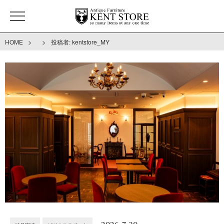
>
>
HOME
投稿者:
kentstore_MY