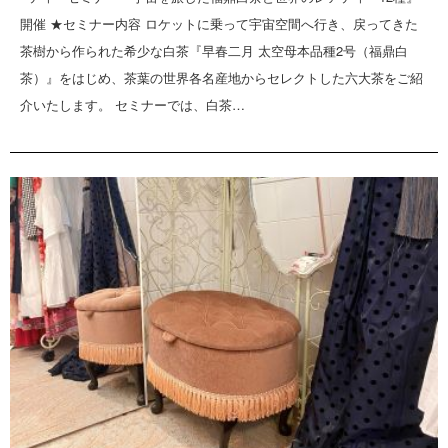
開催 ★セミナー内容 ロケットに乗って宇宙空間へ行き、戻ってきた
茶樹から作られた希少な白茶『早春二月 太空母本品種2号（福鼎白
茶）』をはじめ、茶葉の世界各名産地からセレクトした六大茶をご紹
介いたします。 セミナーでは、白茶…