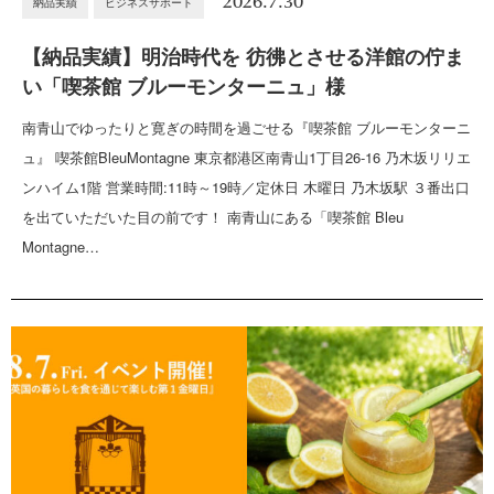
2026.7.30
納品実績
ビジネスサポート
【納品実績】明治時代を 彷彿とさせる洋館の佇ま
い「喫茶館 ブルーモンターニュ」様
南青山でゆったりと寛ぎの時間を過ごせる『喫茶館 ブルーモンターニ
ュ』 喫茶館BleuMontagne 東京都港区南青山1丁目26-16 乃木坂リリエ
ンハイム1階 営業時間:11時～19時／定休日 木曜日 乃木坂駅 ３番出口
を出ていただいた目の前です！ 南青山にある「喫茶館 Bleu
Montagne…