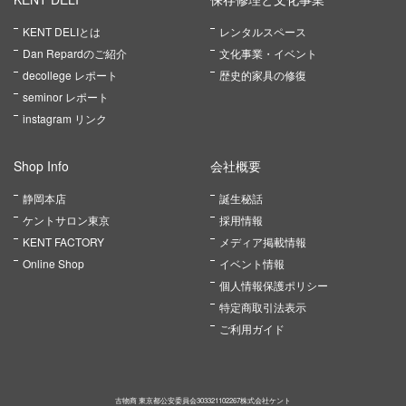
KENT DELIとは
レンタルスペース
Dan Repardのご紹介
文化事業・イベント
decollege レポート
歴史的家具の修復
seminor レポート
instagram リンク
Shop Info
会社概要
静岡本店
誕生秘話
ケントサロン東京
採用情報
KENT FACTORY
メディア掲載情報
Online Shop
イベント情報
個人情報保護ポリシー
特定商取引法表示
ご利用ガイド
古物商 東京都公安委員会303321102267株式会社ケント