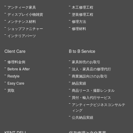
アンティーク家具
木工修理工程
ディスプレイ小物雑貨
塗装修理工程
メンテナンス材料
修理方法
ショップファニチャー
修理材料
インテリアパーツ
Client Care
B to B Service
修理料金例
家具卸売のお取引
Before & After
法人・家具店の修理代行
Restyle
商業施設向けのお取引
Easy Care
納品実績
買取
商品リース・撮影レンタル
買付・輸入代行サービス
アンティークビジネスコンサルテ
ィング
公共納品実績
KENT DELI
保存修理と文化事業