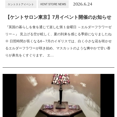
2026.6.24
ケントストアイベント
KENT STORE NEWS
【ケントサロン東京】7月イベント開催のお知らせ
『英国の暮らしを食を通じて楽しむ第１金曜日 ～エルダーフラワーゼ
リー～』 見上げる空が眩しく、夏の到来を感じる季節になりましたね
🌞 日照時間が長くなる6～7月のイギリスでは、白く小さな花を咲かせ
るエルダーフラワーが咲き始め、マスカットのような爽やかで甘い香
りが鼻先をくすぐります。 エ…